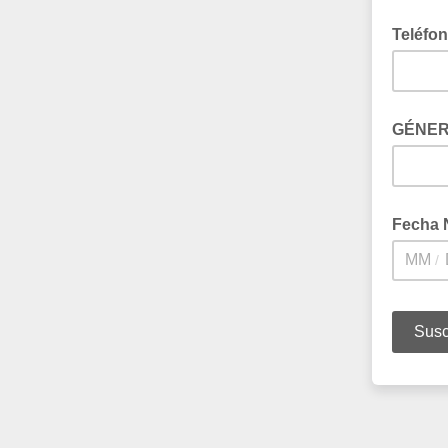
Teléfo
GÉNE
Fecha 
/