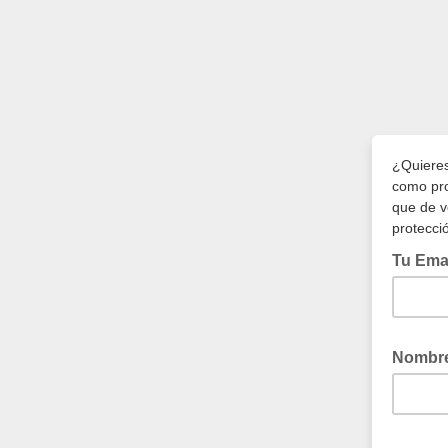
¿Quieres
como pro
que de v
protecci
Tu Ema
Nombr