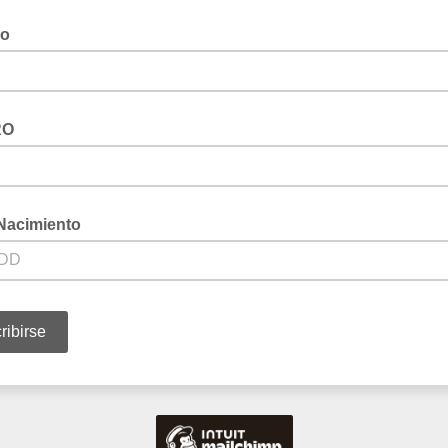
no
RO
Nacimiento