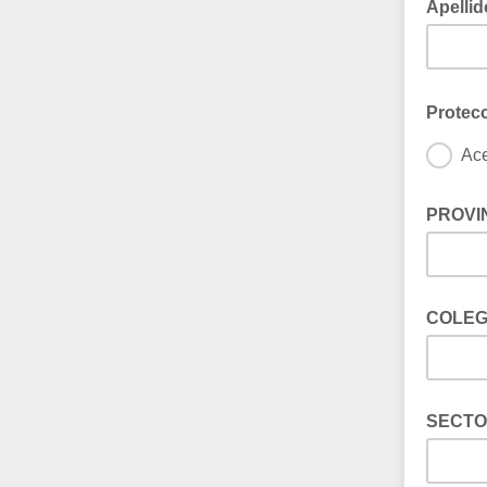
Apelli
Protec
Ace
Prueba
PROVI
COLEG
SECT