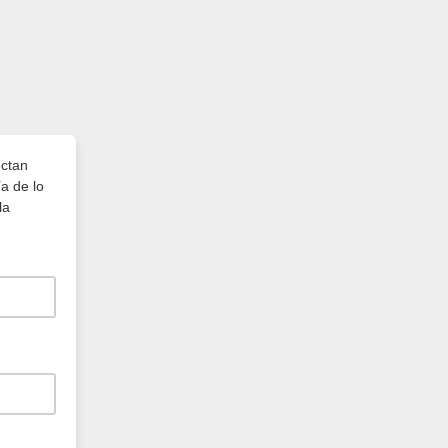
ectan
a de lo
la